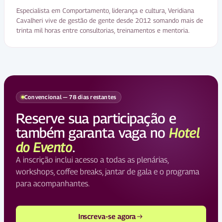
Especialista em Comportamento, liderança e cultura, Veridiana
Cavalheri vive de gestão de gente desde 2012 somando mais de
trinta mil horas entre consultorias, treinamentos e mentoria.
Convencional — 78 dias restantes
Reserve sua participação e
também garanta vaga no
Hotel
do Evento
.
A inscrição inclui acesso a todas as plenárias,
workshops, coffee breaks, jantar de gala e o programa
para acompanhantes.
Inscreva-se agora